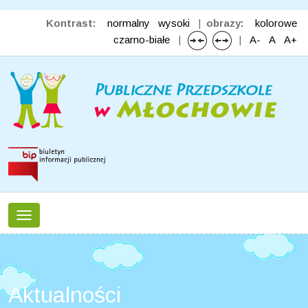
Kontrast:
normalny
wysoki
|
obrazy:
kolorowe
czarno-białe
|
|
A-
A
A+
Toggle
navigation
Aktualności