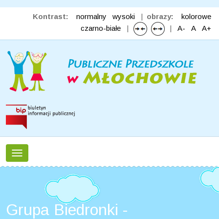
Kontrast:
normalny
wysoki
|
obrazy:
kolorowe
czarno-białe
|
|
A-
A
A+
Toggle
navigation
Grupa Biedronki -